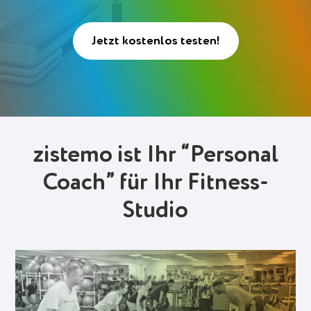
Deutsch (Switzerland)
Jetzt kostenlos testen!
Deutsch
Français
Italiano
Español
zistemo ist Ihr “Personal
Polski
Coach” für Ihr Fitness-
Portuguese
Studio
Українська
Einloggen
Gratis anmelden