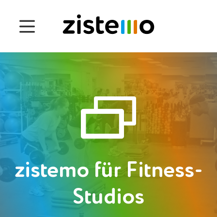
Preise
Funktionen
Anwesenheits-Management
Projektzeiterfassung
Management der Betriebsprozesse
Customers
zistemo für Fitness-
Studios
English
Čeština