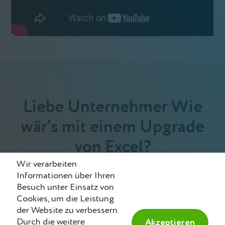
Liebe Unternehmer Wie
wär’s mit einem Upgrade
von Excel?
Mit dem zistemo Rechnungsprogramm erstellen Sie
Wir verarbeiten
unlimitiert professionelle Rechnungen – schnell,
Informationen über Ihren
sicher, online. Rechnungswesen automatisieren,
Besuch unter Einsatz von
Zahlungserinnerungen einrichten und den Umsatz
Cookies, um die Leistung
maximieren. Plus: Sie erhalten Zugang zu einer
der Website zu verbessern.
Reihe von Business-Tools für Gross- und
Durch die weitere
Akzeptieren