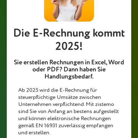
und Kleinunternehmer, Selbständige und Start-ups
– für Sie. Komplett kostenlose Rechnungsvorlage im
Excel Format. Vollkommen personalisierbar –
ausfüllen, downloaden, absenden. Professionelle
mehrseitige Rechnungsvorlage für Excel.
Die E-Rechnung kommt
2025!
Rechnungsvorlage Excel – Download
kostenlos!
Sie erstellen Rechnungen in Excel, Word
oder PDF?
Dann haben Sie
Handlungsbedarf.
Ab 2025 wird die E-Rechnung für
steuerpflichtige Umsätze zwischen
Unternehmen verpflichtend. Mit zistemo
sind Sie von Anfang an bestens aufgestellt
und können elektronische Rechnungen
gemäß EN 16931 zuverlässig empfangen
und erstellen.