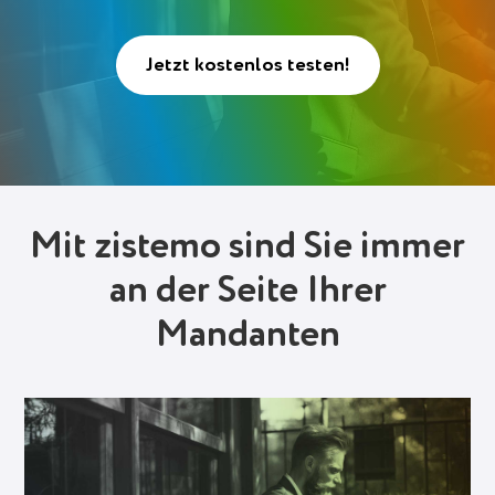
Deutsch (Switzerland)
Jetzt kostenlos testen!
Deutsch
Français
Italiano
Español
Mit zistemo sind Sie immer
Polski
an der Seite Ihrer
Portuguese
Mandanten
Українська
Einloggen
Gratis anmelden