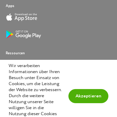
Apps
Ressourcen
Help
Wir verarbeiten
Informationen über Ihren
Knowledge Base
Besuch unter Einsatz von
Lexikon
Cookies, um die Leistung
der Website zu verbessern.
Blog
Durch die weitere
Akzeptieren
Nutzung unserer Seite
willigen Sie in die
Nutzung dieser Cookies
© 2014-2026 DAYquiri GmbH.
Swiss
made