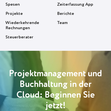
Spesen
Zeiterfassung App
Projekte
Berichte
Wiederkehrende
Team
Rechnungen
Steuerberater
Projekt­management und
Buchhaltung in der
Cloud: Beginnen Sie
jetzt!