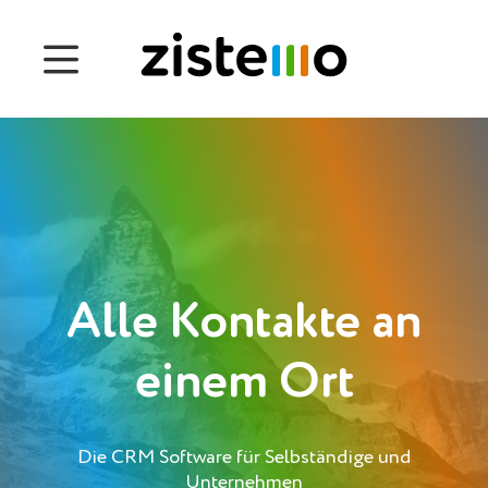
Preise
Funktionen
Anwesenheits-Management
Projektzeiterfassung
Management der Betriebsprozesse
Alle Kontakte an
Customers
einem Ort
English
Die CRM Software für Selbständige und
Čeština
Unternehmen