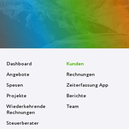
Deutsch (Switzerland)
Deutsch
Français
Italiano
Español
Dashboard
Kunden
Polski
Angebote
Rechnungen
Portuguese
Spesen
Zeiterfassung App
Українська
Projekte
Berichte
Wiederkehrende
Team
Einloggen
Rechnungen
Steuerberater
Gratis anmelden