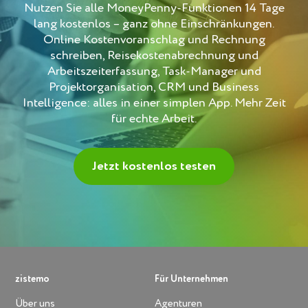
Nutzen Sie alle MoneyPenny-Funktionen 14 Tage
lang kostenlos – ganz ohne Einschränkungen.
Online Kostenvoranschlag und Rechnung
schreiben, Reisekostenabrechnung und
Arbeitszeiterfassung, Task-Manager und
Projektorganisation, CRM und Business
Intelligence: alles in einer simplen App. Mehr Zeit
für echte Arbeit.
Jetzt kostenlos testen
zistemo
Für Unternehmen
Über uns
Agenturen