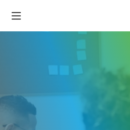
Preise
Funktionen
Anwesenheits-Management
Projektzeiterfassung
Management der Betriebsprozesse
Customers
Deutsch
Einloggen