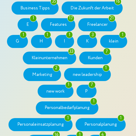
35
16
Business Tipps
Die Zukunft der Arbeit
1
17
21
E
Features
Freelancer
1
1
1
3
1
G
H
I
K
klein
33
7
Kleinunternehmen
Kunden
2
1
Marketing
new leadership
1
7
new work
P
1
Personalbedarfplanung
1
1
Personaleinsatzplanung
Personalplanung
16
1
4