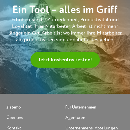
Ein Tool – alles im Griff
Erhöhen Sie die Zufriedenheit, Produktivität und
Loyalität Ihrer Mitarbeiter. Arbeit ist nicht mehr
länger ein Ort. Arbeit ist wo immer Ihre Mitarbeiter
am produktivsten sind und ihr bestes geben.
Jetzt kostenlos testen!
zistemo
Für Unternehmen
Über uns
Agenturen
Kontakt
Unternehmens-Abteilungen