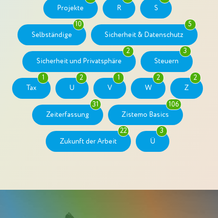
Projekte
R
S
10
5
Selbständige
Sicherheit & Datenschutz
2
3
Sicherheit und Privatsphäre
Steuern
1
2
1
2
2
Tax
U
V
W
Z
31
106
Zeiterfassung
Zistemo Basics
22
3
Zukunft der Arbeit
Ü