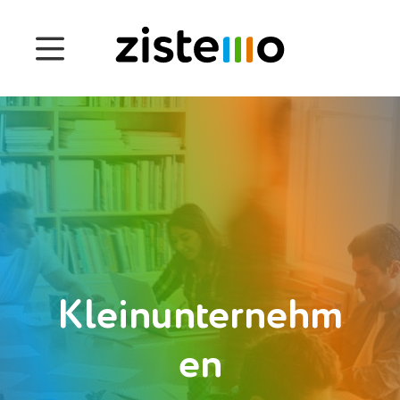
Preise
Funktionen
Anwesenheits-Management
Projektzeiterfassung
Management der Betriebsprozesse
Customers
Kleinunternehm
en
Deutsch
Einloggen