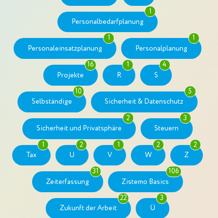
1
Personalbedarfplanung
1
1
Personaleinsatzplanung
Personalplanung
16
1
4
Projekte
R
S
10
5
Selbständige
Sicherheit & Datenschutz
2
3
Sicherheit und Privatsphäre
Steuern
1
2
1
2
2
Tax
U
V
W
Z
31
106
Zeiterfassung
Zistemo Basics
22
3
Zukunft der Arbeit
Ü