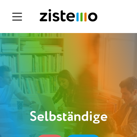
Preise
Funktionen
Anwesenheits-Management
Projektzeiterfassung
Management der Betriebsprozesse
Customers
Selbständige
Deutsch
Einloggen