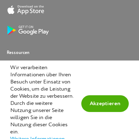
Ressourcen
Help
Wir verarbeiten
Informationen über Ihren
Knowledge Base
Besuch unter Einsatz von
Lexikon
Cookies, um die Leistung
der Website zu verbessern.
Blog
Durch die weitere
Akzeptieren
Nutzung unserer Seite
willigen Sie in die
Nutzung dieser Cookies
© 2014-2026 DAYquiri GmbH.
Swiss
made
ein.
Alle Rechte vorbehalten.