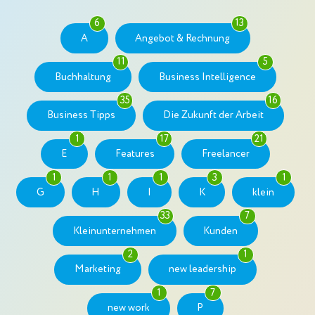
6
13
A
Angebot & Rechnung
11
5
Buchhaltung
Business Intelligence
35
16
Business Tipps
Die Zukunft der Arbeit
1
17
21
E
Features
Freelancer
1
1
1
3
1
G
H
I
K
klein
33
7
Kleinunternehmen
Kunden
2
1
Marketing
new leadership
1
7
new work
P